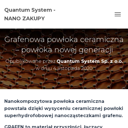
Quantum System -
NANO ZAKUPY
P
R
Z
E
Grafenowa powłoka ceramiczna
Ł
Ą
– powłoka nowej generacji
C
Z
Opublikowane przez
Quantum System Sp. z o.o.
N
A
w dniu
4 listopada 2020
W
I
G
A
C
J
Nanokompozytowa powłoka ceramiczna
Ę
powstała dzięki wysyceniu ceramicznej powłoki
superhydrofobowej nanocząsteczkami grafenu.
GRAFEN to materiał przyszłości, łączący