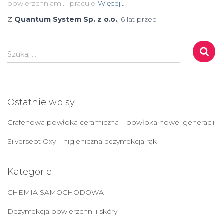
powierzchniami. i pracuje
Więcej…
Z
Quantum System Sp. z o.o.
,
6 lat
przed
S
Szukaj …
z
u
k
a
Ostatnie wpisy
j
:
Grafenowa powłoka ceramiczna – powłoka nowej generacji
Silversept Oxy – higieniczna dezynfekcja rąk
Kategorie
CHEMIA SAMOCHODOWA
Dezynfekcja powierzchni i skóry