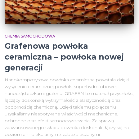
CHEMIA SAMOCHODOWA
Grafenowa powłoka
ceramiczna – powłoka nowej
generacji
Nanokompozytowa powłoka ceramiczna powstała dzięki
wysyceniu ceramicznej powłoki superhydrofobowej
nanocząsteczkami grafenu. GRAFEN to materiał przyszłości,
łączący doskonałą wytrzymałość z elastycznością oraz
odpornością chemiczną. Dzięki takiemu połączeniu
uzyskaliśmy niespotykane właściwości mechaniczne,
ochronne oraz efekt samooczyszczania. Za sprawą
zaawansowanego składu powłoka doskonale łączy się na
poziomie molekularnym z zabezpieczanymi